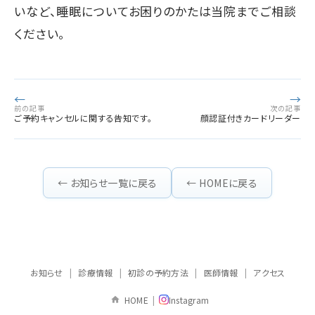
いなど、睡眠についてお困りのかたは当院までご相談
ください。
←
→
前の記事
次の記事
ご予約キャンセルに関する告知です。
顔認証付きカードリーダー
← お知らせ一覧に戻る
← HOMEに戻る
お知らせ
|
診療情報
|
初診の予約方法
|
医師情報
|
アクセス
HOME
|
Instagram
home